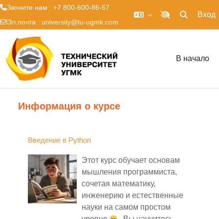
Звоните нам : +7 800-600-86-67
Вход
Изменить 
Включить верси
Эл.почта :
university@tu-ugmk.com
Перейти к основному содержанию
В начало
Информация о курсе
Введение в Python
Этот курс обучает основам
мышления программиста,
сочетая математику,
инженерию и естественные
науки
на самом простом
уровне
Вы научитесь