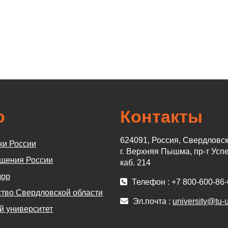
о
Контакты
624091, Россия, Свердловск
ки России
г. Верхняя Пышма, пр-т Успе
щения России
каб. 214
зор
Телефон : +7 800-600-86-
тво Свердловской области
Эл.почта :
university@tu
й университет