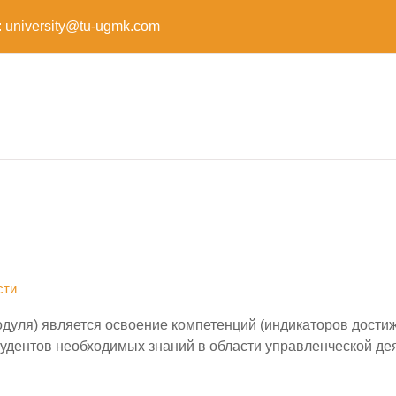
:
university@tu-ugmk.com
сти
дуля) является освоение компетенций (индикаторов дости
удентов необходимых знаний в области управленческой де