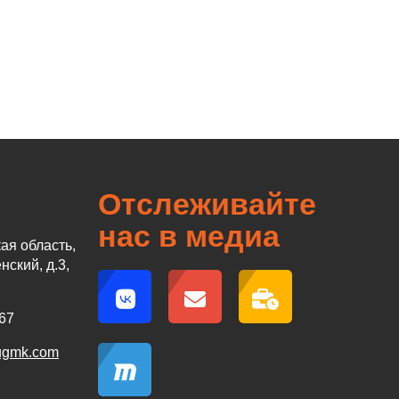
Отслеживайте
нас в медиа
ая область,
нский, д.3,
67
-ugmk.com