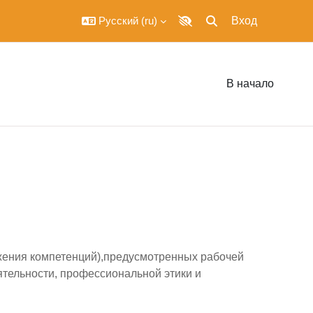
Русский ‎(ru)‎
Вход
Изменить данные по
Включить версию для сл
В начало
жения компетенций),предусмотренных рабочей
ятельности, профессиональной этики и