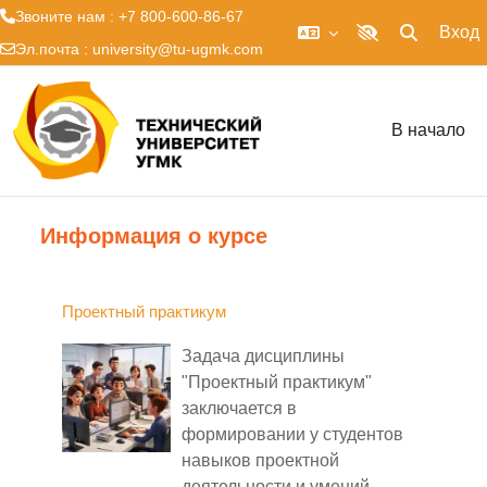
Звоните нам : +7 800-600-86-67
Вход
Изменить 
Включить верси
Эл.почта :
university@tu-ugmk.com
Перейти к основному содержанию
В начало
Информация о курсе
Проектный практикум
Задача дисциплины
"Проектный практикум"
заключается в
формировании у студентов
навыков проектной
деятельности и умений