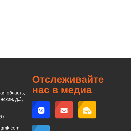
Отслеживайте
нас в медиа
ая область,
нский, д.3,
67
-ugmk.com