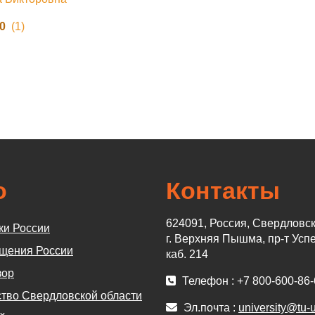
.0
(1)
о
Контакты
624091, Россия, Свердловск
ки России
г. Верхняя Пышма, пр-т Успе
щения России
каб. 214
зор
Телефон : +7 800-600-86-
тво Свердловской области
Эл.почта :
university@tu