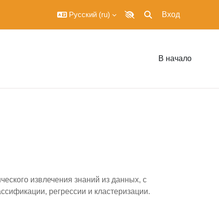
Русский ‎(ru)‎
Вход
Изменить данные по
Включить версию для сл
В начало
еского извлечения знаний из данных, с
ссификации, регрессии и кластеризации.